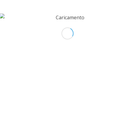
itaria e la presa in carico. La Neurologia della AO
vità ambulatoriale dedicata alle malattie ne
uale centro clinico di riferimento per la diagnosi e 
o regionale nell’ambito dei bisogni assistenzi
ostico terapeutico assistenziali. La diagnosi
ari e mitocondriali spesso necessita d
che e non può prescindere da una integrazione mult
lo strumento stereoscopio rientra nelle attivi
sto ambito.
O ARTICOLO