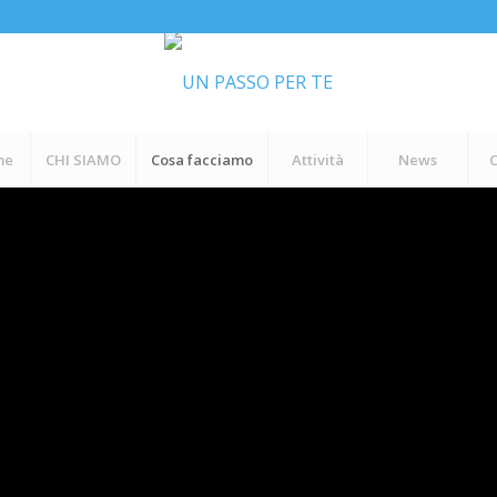
me
CHI SIAMO
Cosa facciamo
Attività
News
C