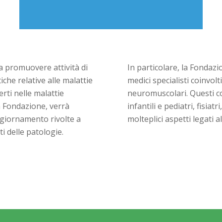
 promuovere attività di
In particolare, la Fonda
he relative alle malattie
medici specialisti coinvolt
rti nelle malattie
neuromuscolari. Questi co
a Fondazione, verrà
infantili e pediatri, fisia
aggiornamento rivolte a
molteplici aspetti legati a
i delle patologie.